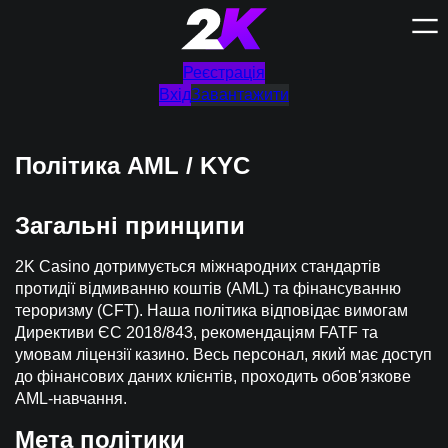
Перейти
до
вмісту
Реєстрація
Вхід
Завантажити
Політика AML / KYC
Загальні принципи
2K Casino дотримується міжнародних стандартів
протидії відмиванню коштів (AML) та фінансуванню
тероризму (CFT). Наша політика відповідає вимогам
Директиви ЄС 2018/843, рекомендаціям FATF та
умовам ліцензії казино. Весь персонал, який має доступ
до фінансових даних клієнтів, проходить обов'язкове
AML-навчання.
Мета політики