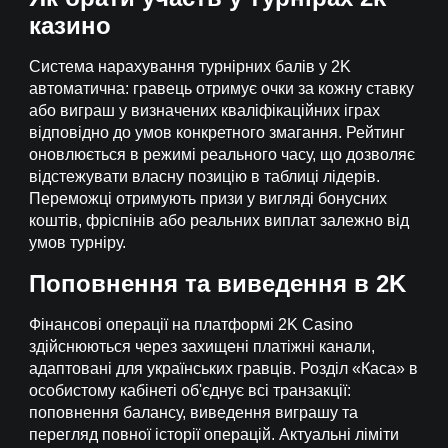
казино
Система нарахування турнірних балів у 2K
автоматична: гравець отримує очки за кожну ставку
або виграш у визначених кваліфікаційних іграх
відповідно до умов конкретного змагання. Рейтинг
оновлюється в режимі реального часу, що дозволяє
відстежувати власну позицію в таблиці лідерів.
Переможці отримують призи у вигляді бонусних
коштів, фріспінів або реальних виплат залежно від
умов турніру.
Поповнення та виведення в 2K
Фінансові операції на платформі 2K Casino
здійснюються через захищені платіжні канали,
адаптовані для українських гравців. Розділ «Каса» в
особистому кабінеті об'єднує всі транзакції:
поповнення балансу, виведення виграшу та
перегляд повної історії операцій. Актуальні ліміти