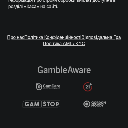
інформація про строки обробки виплат доступна в
розділі «Каса» на сайті.
Про нас
Політика Конфіденційності
Відповідальна Гра
Політика AML / KYC