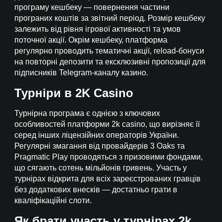
програму кешбеку — повернення частини
програних коштів за звітний період. Розмір кешбеку
залежить від рівня ігрової активності та умов
поточної акції. Окрім кешбеку, платформа
регулярно проводить тематичні акції, reload-бонуси
на повторні депозити та ексклюзивні пропозиції для
підписників Telegram-каналу казино.
Турніри в 2K Casino
Турнірна програма є однією з ключових
особливостей платформи 2k casino, що вирізняє її
серед інших ліцензійних операторів України.
Регулярні змагання від провайдерів 3 Oaks та
Pragmatic Play проводяться з призовими фондами,
що сягають сотень мільйонів гривень. Участь у
турнірах відкрита для всіх зареєстрованих гравців
без додаткових внесків — достатньо грати в
кваліфікаційні слоти.
Як брати участь у турнірах 2k