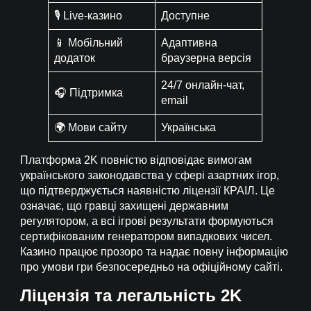
🎙️ Live-казино
Доступне
📱 Мобільний
Адаптивна
додаток
браузерна версія
24/7 онлайн-чат,
🎧 Підтримка
email
🌍 Мови сайту
Українська
Платформа 2K повністю відповідає вимогам
українського законодавства у сфері азартних ігор,
що підтверджується наявністю ліцензії КРАІЛ. Це
означає, що гравці захищені державним
регулятором, а всі ігрові результати формуються
сертифікованим генератором випадкових чисел.
Казино працює прозоро та надає повну інформацію
про умови гри безпосередньо на офіційному сайті.
Ліцензія та легальність 2K