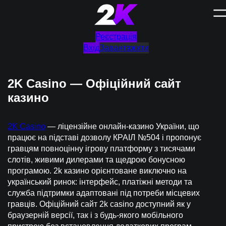
Перейти
до
вмісту
Реєстрація
Вхід
Завантажити
2K Casino — Офіційний сайт
казино
2K Casino
— ліцензійне онлайн-казино України, що
працює на підставі дозволу КРАІЛ №504 і пропонує
гравцям повноцінну ігрову платформу з тисячами
слотів, живими дилерами та щедрою бонусною
програмою. 2k казино орієнтоване виключно на
український ринок: інтерфейс, платіжні методи та
служба підтримки адаптовані під потреби місцевих
гравців. Офіційний сайт 2k casino доступний як у
браузерній версії, так і з будь-якого мобільного