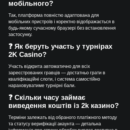
мобільного?
Так, платформа повністю адаптована для
мобільних пристроїв і коректно відображається в
будь-якому сучасному браузері без встановлення
застосунку.
❓ Як беруть участь у турнірах
2K Casino?
Участь відкрита автоматично для всіх
зареєстрованих гравців — достатньо грати в
кваліфікаційні слоти, і система самостійно
нараховуватиме турнірні бали.
❓ Скільки часу займає
виведення коштів із 2k казино?
Терміни залежать від обраного платіжного методу
та статусу верифікації акаунта — детальна