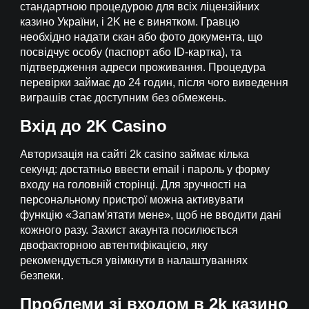
стандартною процедурою для всіх ліцензійних
казино України, і 2K не є винятком. Гравцю
необхідно надати скан або фото документа, що
посвідчує особу (паспорт або ID-картка), та
підтвердження адреси проживання. Процедура
перевірки займає до 24 годин, після чого виведення
виграшів стає доступним без обмежень.
Вхід до 2K Casino
Авторизація на сайті 2k casino займає кілька
секунд: достатньо ввести email і пароль у форму
входу на головній сторінці. Для зручності на
персональному пристрої можна активувати
функцію «Запам'ятати мене», щоб не вводити дані
кожного разу. Захист акаунта посилюється
двофакторною автентифікацією, яку
рекомендується увімкнути в налаштуваннях
безпеки.
Проблеми зі входом в 2k казино