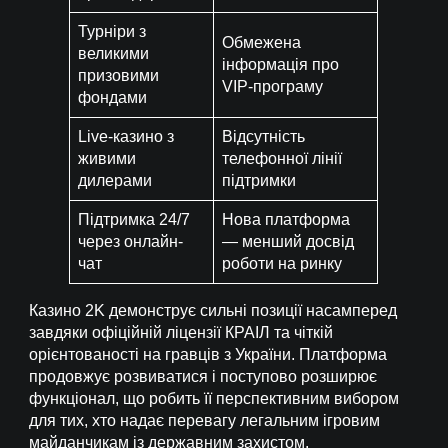
Турніри з
Обмежена
великими
інформація про
призовими
VIP-програму
фондами
Live-казино з
Відсутність
живими
телефонної лінії
дилерами
підтримки
Підтримка 24/7
Нова платформа
через онлайн-
— менший досвід
чат
роботи на ринку
Казино 2K демонструє сильні позиції насамперед
завдяки офіційній ліцензії КРАІЛ та чіткій
орієнтованості на гравців з України. Платформа
продовжує розвиватися і поступово розширює
функціонал, що робить її перспективним вибором
для тих, хто надає перевагу легальним ігровим
майданчикам із державним захистом.