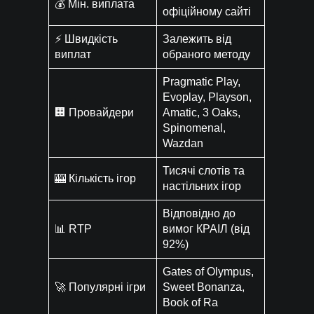
💰 Мін. виплата
офіційному сайті
⚡ Швидкість
Залежить від
виплат
обраного методу
Pragmatic Play,
Evoplay, Playson,
🏢 Провайдери
Amatic, 3 Oaks,
Spinomenal,
Wazdan
Тисячі слотів та
🎰 Кількість ігор
настільних ігор
Відповідно до
📊 RTP
вимог КРАІЛ (від
92%)
Gates of Olympus,
🚀 Популярні ігри
Sweet Bonanza,
Book of Ra