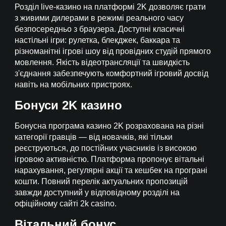
Розділ live-казино на платформі 2K дозволяє грати
з живими дилерами в режимі реального часу
безпосередньо з браузера. Доступні класичні
настільні ігри: рулетка, блекджек, баккара та
різноманітні ігрові шоу від провідних студій прямого
мовлення. Якість відеотрансляції та швидкість
з'єднання забезпечують комфортний ігровий досвід
навіть на мобільних пристроях.
Бонуси 2K казино
Бонусна програма казино 2K розрахована на різні
категорії гравців — від новачків, які тільки
реєструються, до постійних учасників із високою
ігровою активністю. Платформа пропонує вітальні
нарахування, регулярні акції та кешбек на програні
кошти. Повний перелік актуальних пропозицій
завжди доступний у відповідному розділі на
офіційному сайті 2k casino.
Вітальний бонус