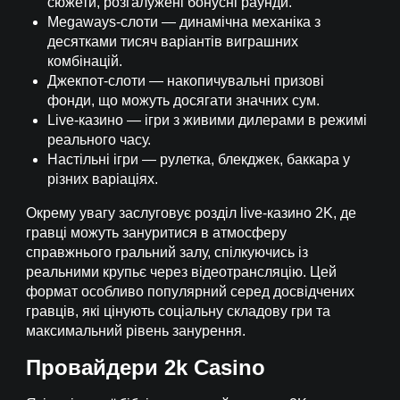
сюжети, розгалужені бонусні раунди.
Megaways-слоти — динамічна механіка з
десятками тисяч варіантів виграшних
комбінацій.
Джекпот-слоти — накопичувальні призові
фонди, що можуть досягати значних сум.
Live-казино — ігри з живими дилерами в режимі
реального часу.
Настільні ігри — рулетка, блекджек, баккара у
різних варіаціях.
Окрему увагу заслуговує розділ live-казино 2K, де
гравці можуть зануритися в атмосферу
справжнього гральний залу, спілкуючись із
реальними крупьє через відеотрансляцію. Цей
формат особливо популярний серед досвідчених
гравців, які цінують соціальну складову гри та
максимальний рівень занурення.
Провайдери 2k Casino